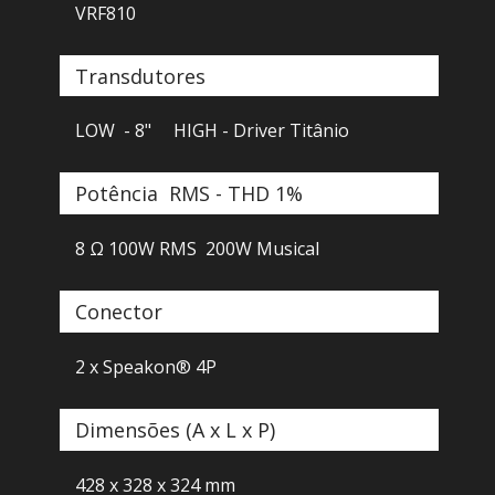
VRF810
Transdutores
LOW - 8" HIGH - Driver Titânio
Potência RMS - THD 1%
8 Ω
100W RMS 200W Musical
Conector
2 x Speakon® 4P
Dimensões (A x L x P)
428 x 328 x 324 mm